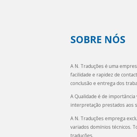
SOBRE NÓS
A
N. Traduções
é uma
empresa
facilidade e rapidez de conta
conclusão e entrega dos traba
A Qualidade é de importância v
interpretação prestados aos s
A N. Traduções emprega exclus
variados domínios técnicos. 
traduções.